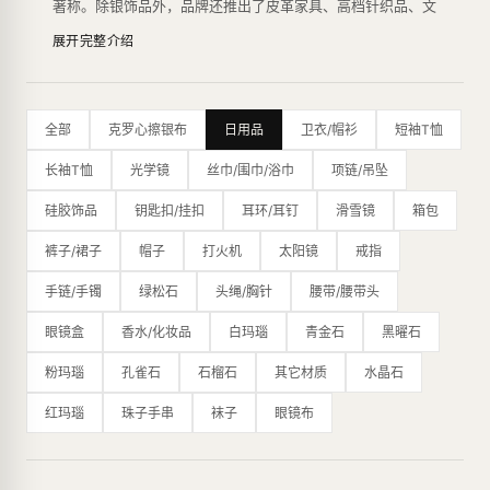
著称。除银饰品外，品牌还推出了皮革家具、高档针织品、文
具、香水、眼镜和手表等多种产品系列。
展开完整介绍
Chrome Hearts的设计风格独具特色，主要运用了滑稽、嘲
讽、庸俗的图案，富有反叛精神，以其个性化的风格吸引了众
多年轻人的喜爱。银饰品系列是品牌的代表作之一，由于采用
了高品质的925纯银，其产品在银饰品行业享有盛誉。此外，
全部
克罗心擦银布
日用品
卫衣/帽衫
短袖T恤
品牌还推出了珠宝系列，使用了白金、钻石等高档材料，展现
了其奢华品质。
长袖T恤
光学镜
丝巾/围巾/浴巾
项链/吊坠
Chrome Hearts的限量生产方式也是品牌的特点之一，每一
款产品都是经过设计师精心设计、手工制作，数量极其有限。
硅胶饰品
钥匙扣/挂扣
耳环/耳钉
滑雪镜
箱包
这种生产方式为品牌赢得了一批忠实的粉丝，也让其产品变得
更加稀有和有价值。
裤子/裙子
帽子
打火机
太阳镜
戒指
除了其独特的设计风格和高品质的材料，Chrome Hearts在
制作工艺上也非常讲究，采用了传统的银匠工艺，从设计、铸
手链/手镯
绿松石
头绳/胸针
腰带/腰带头
造、打磨到雕刻都采用手工完成，每一件产品都是经过多道工
眼镜盒
香水/化妆品
白玛瑙
青金石
黑曜石
序精雕细琢而成，完美地展现了品牌的高品质和工艺水平。
其设计风格以哥特式摇滚元素为主，融合了浓郁的个性和奢
粉玛瑙
孔雀石
石榴石
其它材质
水晶石
华，成为时尚圈的标志之一。品牌曾获得CFDA大奖，并受到
众多艺术家和名人的喜爱，如Virgil Abloh、Bella Hadid、滚
红玛瑙
珠子手串
袜子
眼镜布
石、百家乐等。
最新的纽约旗舰店是一个占地16,000平方英尺的主题公园，
内部装饰摆满了克罗心标志性的十字花图案、乌木十字架图
案、全尺寸的皮革恐龙等，展现了品牌的独特魅力。